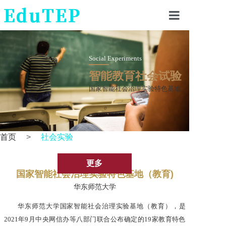
首页
教育虚拟沙盘
Social Experiments
人机共测
智能教育社会试验
EE观点
国家智能社会治理实验特色基地
（教育）
——华东师范大学
首页
>
社会实验
更多
国家智能社会治理实验特色基地（教育)
华东师范大学
华东师范大学国家智能社会治理实验基地（教育），是
2021年9月中央网信办等八部门联合公布确定的19家教育特色